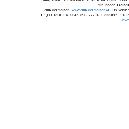
Überparteiliche Interessensgemeinschaft a) zum Schutz 
für Frieden, Freihei
club-der-freiheit -
www.club-der-freiheit.at
- Ein Servic
Regau, Tel u. Fax: 0043-7672-22204, Infohotline: 0043
www.