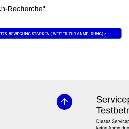
ch-Recherche"
EITS-BEWEGUNG STÄRKEN ( WEITER ZUR ANMELDUNG) >
Service
arrow_upward
Testbet
Dieses Servicepo
keine Anmeldung