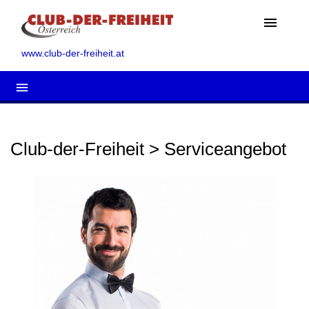
menu
www.club-der-freiheit.at
menu
Club-der-Freiheit > Serviceangebot