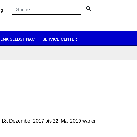
search
ng
DENK-SELBST-NACH
SERVICE-CENTER
on 18. Dezember 2017 bis 22. Mai 2019 war er