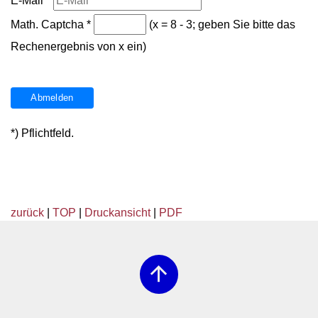
E-Mail
*
Math. Captcha
*
(x = 8 - 3; geben Sie bitte das
Rechenergebnis von x ein)
*) Pflichtfeld.
zurück
|
TOP
|
Druckansicht
|
PDF
arrow_upward