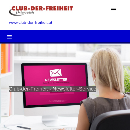
menu
www.club-der-freiheit.at
menu
Club-der-Freiheit - Newsletter-Service