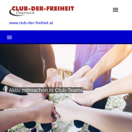
menu
www.club-der-freiheit.at
menu
Aktiv mitmachen in Club-Teams