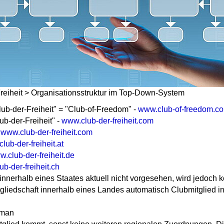
reiheit > Organisationsstruktur im Top-Down-System
ub-der-Freiheit" = "Club-of-Freedom" -
www.club-of-freedom.c
b-der-Freiheit" -
www.club-der-freiheit.com
-
www.club-der-freiheit.com
lub-der-freiheit.at
.club-der-freiheit.de
b-der-freiheit.ch
nnerhalb eines Staates aktuell nicht vorgesehen, wird jedoch 
itgliedschaft innerhalb eines Landes automatisch Clubmitglied 
 man