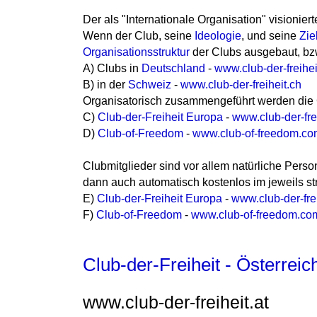
Der als "Internationale Organisation" visionier
Wenn der Club, seine
Ideologie
, und seine
Zie
Organisationsstruktur
der Clubs ausgebaut, bzw
A) Clubs in
Deutschland
-
www.club-der-freihei
B) in der
Schweiz
-
www.club-der-freiheit.ch
Organisatorisch zusammengeführt werden die
C)
Club-der-Freiheit Europa
-
www.club-der-fre
D)
Club-of-Freedom
-
www.club-of-freedom.co
Clubmitglieder sind vor allem natürliche Pers
dann auch automatisch kostenlos im jeweils st
E)
Club-der-Freiheit Europa
-
www.club-der-fre
F)
Club-of-Freedom
-
www.club-of-freedom.co
Club-der-Freiheit - Österreic
www.club-der-freiheit.at