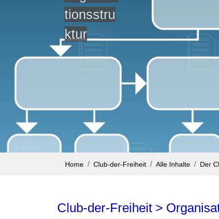
tionsstru
ktur
Home
Club-der-Freiheit
Alle Inhalte
Der C
Club-der-Freiheit > Organisat